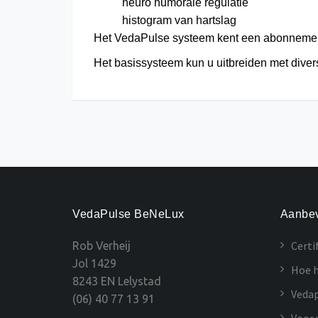
neuro humorale regulatie
histogram van hartslag
Het VedaPulse systeem kent een abonnement
Het basissysteem kun u uitbreiden met dive
VedaPulse BeNeLux
Aanbev
Certi
Rob Verheij
Jol 1429
Hoe h
8243 EN Lelystad
Vedap
(06) 40 77 13 91