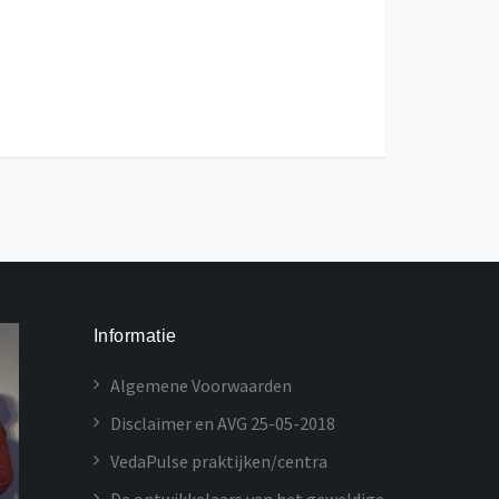
Informatie
Algemene Voorwaarden
Disclaimer en AVG 25-05-2018
VedaPulse praktijken/centra