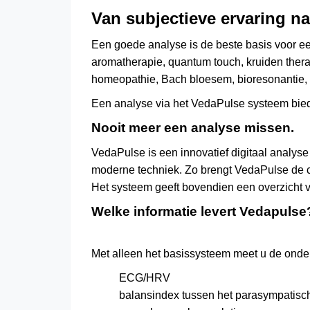
Van subjectieve ervaring na
Een goede analyse is de beste basis voor e
aromatherapie
,
quantum touch
,
kruiden ther
homeopathie, Bach bloesem, bioresonantie,
Een analyse via het VedaPulse systeem biedt
Nooit meer een analyse missen.
VedaPulse is een innovatief digitaal analys
moderne techniek. Zo brengt VedaPulse de co
Het systeem geeft bovendien een overzicht
Welke informatie levert Vedapulse
Met alleen het
basissysteem
meet u de onder
ECG/HRV
balansindex tussen het parasympatisc