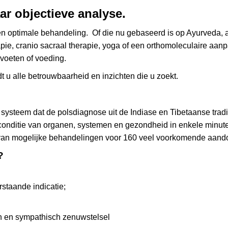
ar objectieve analyse.
en optimale behandeling. Of die nu gebaseerd is op
Ayurveda
,
apie
, cranio sacraal therapie,
yoga
of een
orthomoleculaire
aanpa
voeten
of
voeding
.
 u alle betrouwbaarheid en inzichten die u zoekt.
e systeem dat de polsdiagnose uit de Indiase en Tibetaanse tr
nditie van organen, systemen en gezondheid in enkele minuten i
 van
mogelijke behandelingen
voor 160 veel voorkomende aand
?
staande indicatie;
h en sympathisch zenuwstelsel