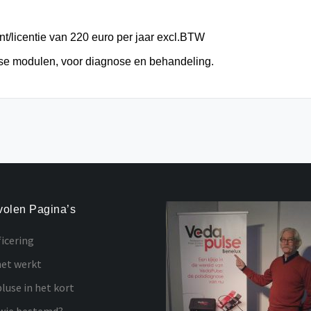
/licentie van 220 euro per jaar excl.BTW
rse
modulen
, voor diagnose en behandeling.
olen Pagina’s
ficering
et werkt
luse in het kort