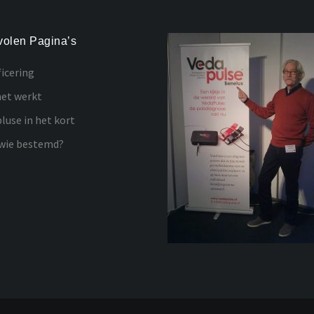
olen Pagina’s
ficering
et werkt
luse in het kort
wie bestemd?