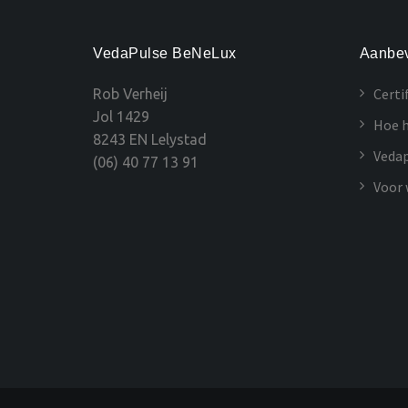
VedaPulse BeNeLux
Aanbev
Certi
Rob Verheij
Jol 1429
Hoe h
8243 EN Lelystad
Vedap
(06) 40 77 13 91
Voor 