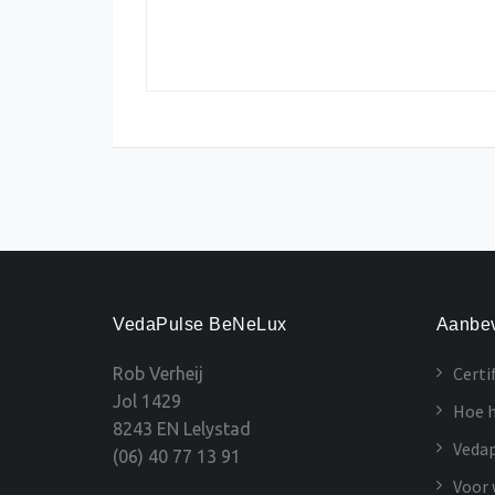
VedaPulse BeNeLux
Aanbev
Certi
Rob Verheij
Jol 1429
Hoe h
8243 EN Lelystad
Vedap
(06) 40 77 13 91
Voor 