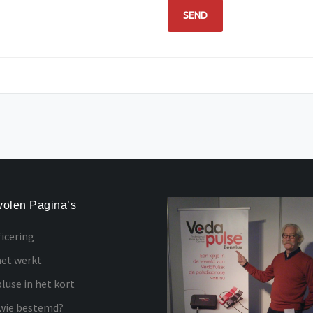
olen Pagina’s
ficering
et werkt
luse in het kort
wie bestemd?