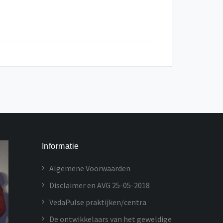
Informatie
Algemene Voorwaarden
Disclaimer en AVG 25-05-2018
VedaPulse praktijken/centra
De ontwikkelaars van het geweldige