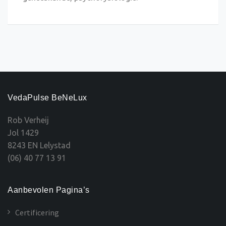
VedaPulse BeNeLux
Rob Verheij
Jol 1429
8243 EN Lelystad
(06) 40 77 13 91
Aanbevolen Pagina’s
Certificering