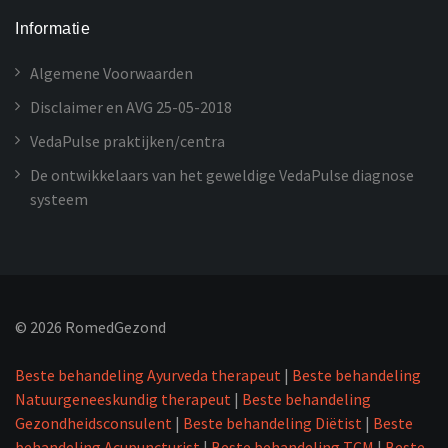
Informatie
Algemene Voorwaarden
Disclaimer en AVG 25-05-2018
VedaPulse praktijken/centra
De ontwikkelaars van het geweldige VedaPulse diagnose
systeem
©
2026
RomedGezond
Beste behandeling Ayurveda therapeut
|
Beste behandeling
Natuurgeneeskundig therapeut
|
Beste behandeling
Gezondheidsconsulent
|
Beste behandeling Diëtist
|
Beste
behandeling Acupuncturist
|
Beste behandeling TCM
|
Beste