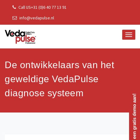
Skip
Call US+31 (0)6 40 77 13 91
to
info@vedapulse.nl
content
TOGG
NAVI
De ontwikkelaars van het
geweldige VedaPulse
diagnose systeem
Vraag een gratis demo aan!