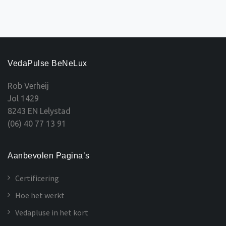
VedaPulse BeNeLux
Rob Verheij
Jol 1429
8243 EN Lelystad
(06) 40 77 13 91
Aanbevolen Pagina’s
Certificering
Hoe het werkt
Vedapluse in het kort