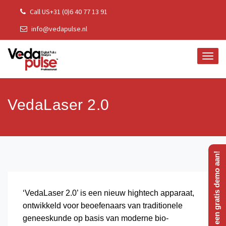
Skip
Call US+31 (0)6 40 77 13 91
to
info@vedapulse.nl
content
TOGG
NAVI
VedaLaser 2.0
Vraag een gratis demo aan!
‘VedaLaser 2.0’ is een nieuw hightech apparaat,
ontwikkeld voor beoefenaars van traditionele
geneeskunde op basis van moderne bio-