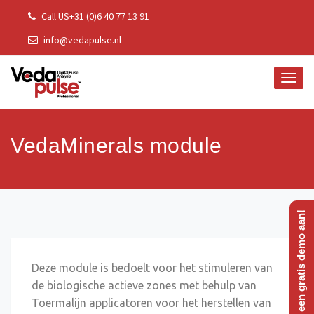
Skip
Call US+31 (0)6 40 77 13 91
to
info@vedapulse.nl
content
TOGG
NAVI
VedaMinerals module
Vraag een gratis demo aan!
Deze module is bedoelt voor het stimuleren van
de biologische actieve zones met behulp van
Toermalijn applicatoren voor het herstellen van