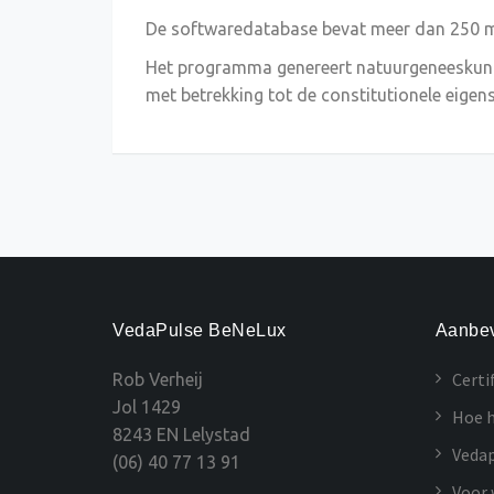
De softwaredatabase bevat meer dan 250 me
Het programma genereert natuurgeneeskundi
met betrekking tot de constitutionele eige
VedaPulse BeNeLux
Aanbev
Certi
Rob Verheij
Jol 1429
Hoe h
8243 EN Lelystad
Vedap
(06) 40 77 13 91
Voor 