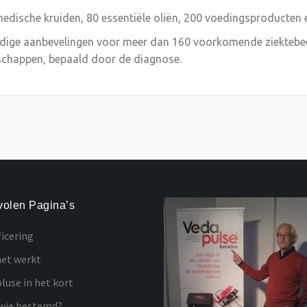
dische kruiden, 80 essentiële oliën, 200 voedingsproducten 
ge aanbevelingen voor meer dan 160 voorkomende ziektebeeld
nschappen, bepaald door de diagnose.
olen Pagina’s
ficering
et werkt
luse in het kort
wie bestemd?