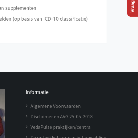
en supplementen.
en (op basis van ICD-10 classificatie)
Informatie
Algemene Voorwaarden
Disclaimer en AVG 25-05-2018
VedaPulse praktijken/centra
De ontwikkelaars van het geweldige