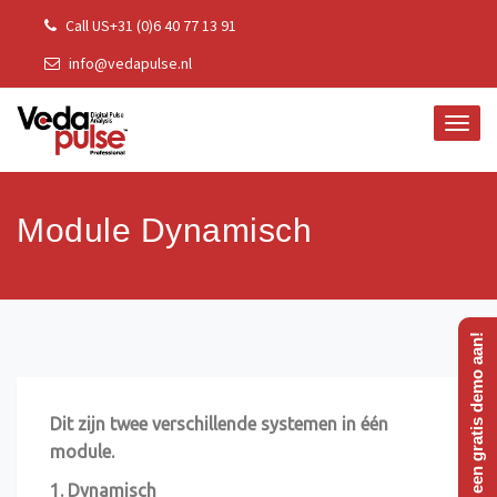
Skip
Call US+31 (0)6 40 77 13 91
to
info@vedapulse.nl
content
TOGG
NAVI
Module Dynamisch
Vraag een gratis demo aan!
Dit zijn twee verschillende systemen in één
module.
1. Dynamisch