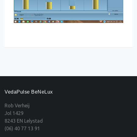
VedaPulse BeNeLux
Rob Verheij
Jol 1429
8243 EN Lelystad
(06) 40 77 13 91