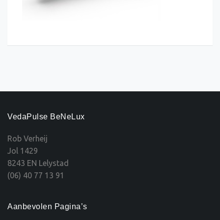
VedaPulse BeNeLux
Rob Verheij
Jol 1429
8243 EN Lelystad
(06) 40 77 13 91
Aanbevolen Pagina’s