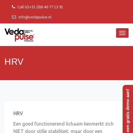
Skip
Call US+31 (0)6 40 77 13 91
to
info@vedapulse.nl
content
TOGG
NAVI
HRV
Vraag een gratis demo aan!
HRV
Een goed functionerend lichaam kenmerkt zich
NIET door stille stabiliteit, maar door een