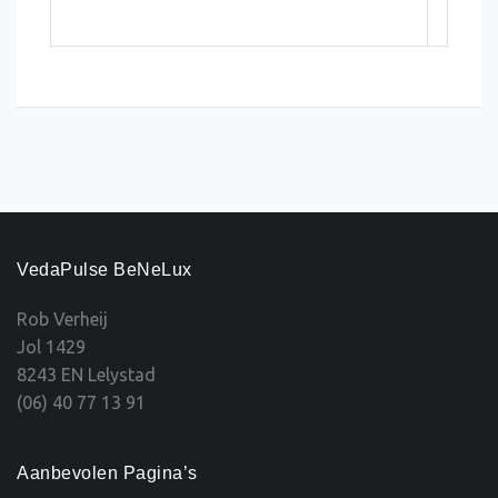
VedaPulse BeNeLux
Rob Verheij
Jol 1429
8243 EN Lelystad
(06) 40 77 13 91
Aanbevolen Pagina’s