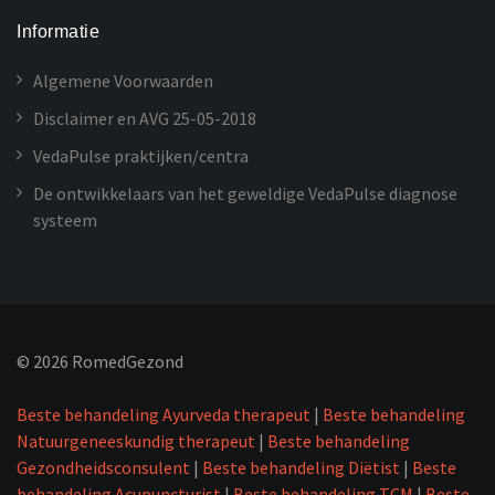
Informatie
Algemene Voorwaarden
Disclaimer en AVG 25-05-2018
VedaPulse praktijken/centra
De ontwikkelaars van het geweldige VedaPulse diagnose
systeem
©
2026
RomedGezond
Beste behandeling Ayurveda therapeut
|
Beste behandeling
Natuurgeneeskundig therapeut
|
Beste behandeling
Gezondheidsconsulent
|
Beste behandeling Diëtist
|
Beste
behandeling Acupuncturist
|
Beste behandeling TCM
|
Beste