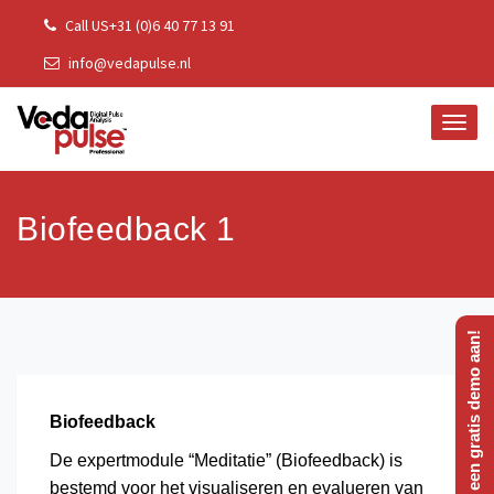
Skip
Call US+31 (0)6 40 77 13 91
to
info@vedapulse.nl
content
TOGG
NAVI
Biofeedback 1
Vraag een gratis demo aan!
Biofeedback
De expertmodule “Meditatie” (Biofeedback) is
bestemd voor het visualiseren en evalueren van