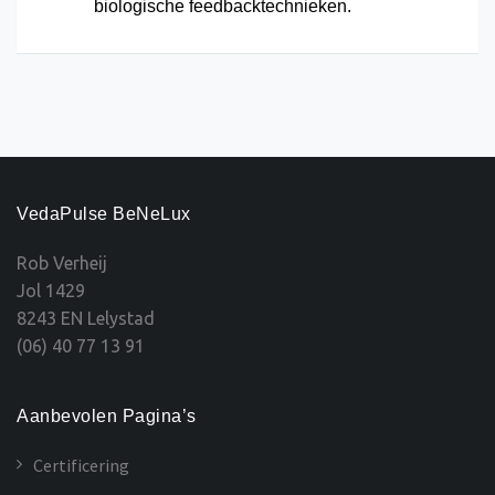
biologische feedbacktechnieken.
VedaPulse BeNeLux
Rob Verheij
Jol 1429
8243 EN Lelystad
(06) 40 77 13 91
Aanbevolen Pagina’s
Certificering