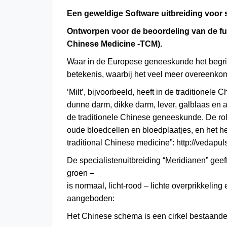
Een geweldige Software uitbreiding voor 
Ontworpen voor de beoordeling van de func
Chinese Medicine -TCM).
Waar in de Europese geneeskunde het begrip 
betekenis, waarbij het veel meer overeenko
‘Milt’, bijvoorbeeld, heeft in de traditionel
dunne darm, dikke darm, lever, galblaas en a
de traditionele Chinese geneeskunde. De rol 
oude bloedcellen en bloedplaatjes, en het he
traditional Chinese medicine”: http://vedapu
De specialistenuitbreiding “Meridianen” geeft
groen –
is normaal, licht-rood – lichte overprikkelin
aangeboden:
Het Chinese schema is een cirkel bestaande