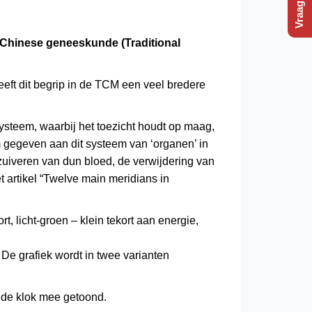
e Chinese geneeskunde (Traditional
eft dit begrip in de TCM een veel bredere
systeem, waarbij het toezicht houdt op maag,
m gegeven aan dit systeem van ‘organen’ in
 zuiveren van dun bloed, de verwijdering van
t artikel “Twelve main meridians in
, licht-groen – klein tekort aan energie,
. De grafiek wordt in twee varianten
 de klok mee getoond.