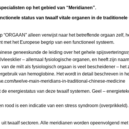
specialisten op het gebied van “Meridianen”.
tionele status van twaalf vitale organen in de traditionel
“ORGAAN” alleen verwijst naar het betreffende orgaan zelf, he
mt met het Europese begrip van een functioneel systeem.
e Chinese geneeskunde de leiding over het gehele spijsverterings
lvleesklier – allemaal fysiologische organen, en heeft zijn naa
van de milt als fysiologisch orgaan is veel bescheidener – het
rgebruik van hemoglobine. Het wordt in detail beschreven in he
lse.com/twelve-main-meridians-in-traditional-chinese-medicine
 de energiestatus van deze twaalf systemen. Geel – energietekort
g en rood is een indicatie van een stress syndroom (overprikkeld)
 uit twaalf sectoren. Alle meridianen worden opeenvolgend met