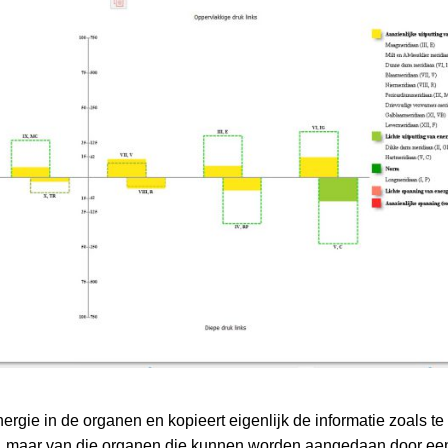
rgie in de organen en kopieert eigenlijk de informatie zoals te z
en, maar van die organen die kunnen worden aangedaan door een