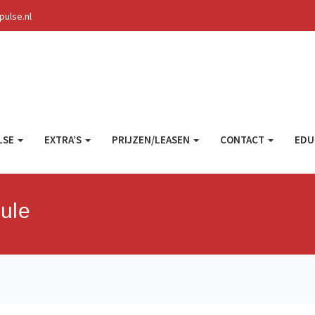
ulse.nl
LSE
EXTRA’S
PRIJZEN/LEASEN
CONTACT
EDU
ule